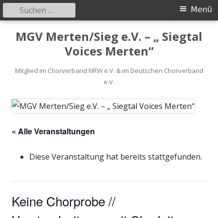
Suchen
Primäres
Menü
nach:
Menü
Springe
MGV Merten/Sieg e.V. – „ Siegtal
zum
Voices Merten“
Inhalt
Mitglied im Chorverband NRW e.V. & im Deutschen Chorverband
e.V.
« Alle Veranstaltungen
Diese Veranstaltung hat bereits stattgefunden.
Keine Chorprobe //