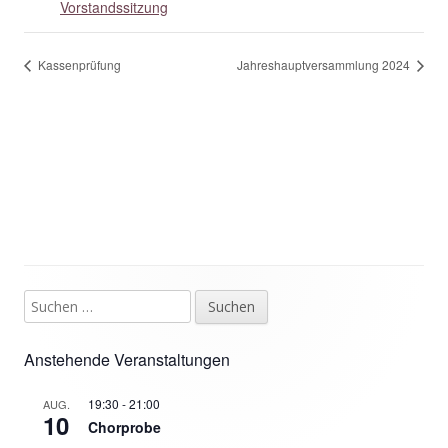
Vorstandssitzung
Kassenprüfung
Jahreshauptversammlung 2024
Suchen
Haupt-
nach:
Seitenleiste
Anstehende Veranstaltungen
19:30
-
21:00
AUG.
10
Chorprobe