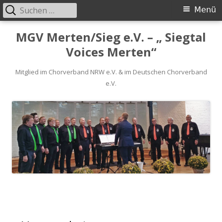
Suchen
Primäres
Menü
nach:
Menü
Springe
MGV Merten/Sieg e.V. – „ Siegtal
zum
Voices Merten“
Inhalt
Mitglied im Chorverband NRW e.V. & im Deutschen Chorverband
e.V.