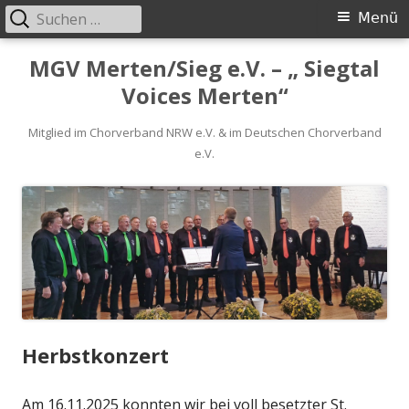
Suchen
Primäres
Menü
nach:
Menü
Springe
MGV Merten/Sieg e.V. – „ Siegtal
zum
Voices Merten“
Inhalt
Mitglied im Chorverband NRW e.V. & im Deutschen Chorverband
e.V.
Herbstkonzert
Am 16.11.2025 konnten wir bei voll besetzter St.