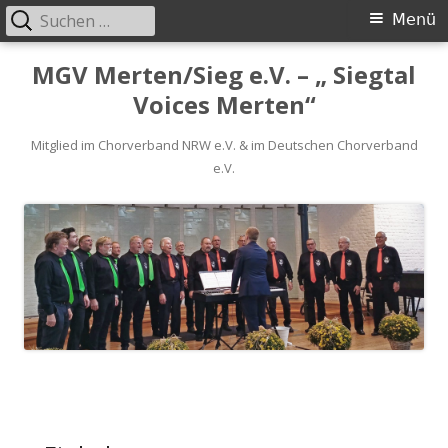
Suchen
Primäres
Menü
nach:
Menü
Springe
MGV Merten/Sieg e.V. – „ Siegtal
zum
Voices Merten“
Inhalt
Mitglied im Chorverband NRW e.V. & im Deutschen Chorverband
e.V.