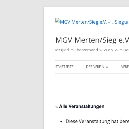
Springe
zum
Inhalt
MGV Merten/Sieg e.V.
Mitglied im Chorverband NRW e.V. & im D
Primäres
STARTSEITE
DER VEREIN
VERE
Menü
WIR ÜBER UNS
VORSTAND
CHORLEITER
« Alle Veranstaltungen
LIEDGUT
Diese Veranstaltung hat bere
HISTORIE