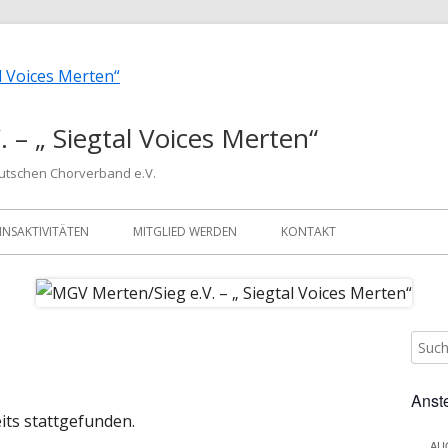
 – „ Siegtal Voices Merten“
eutschen Chorverband e.V.
INSAKTIVITÄTEN
MITGLIED WERDEN
KONTAKT
Such
Ha
nach:
Sei
Anst
its stattgefunden.
AU