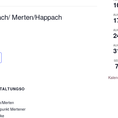
1
Bach/ Merten/Happach
AU
1
AU
2
AU
3
SE
Kalen
TALTUNGSO
h/Merten
fpunkt Mertener
cke