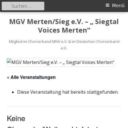
Suchen
Primäres
Menü
nach:
Menü
Springe
MGV Merten/Sieg e.V. – „ Siegtal
zum
Voices Merten“
Inhalt
Mitglied im Chorverband NRW e.V. & im Deutschen Chorverband
e.V.
« Alle Veranstaltungen
Diese Veranstaltung hat bereits stattgefunden.
Keine