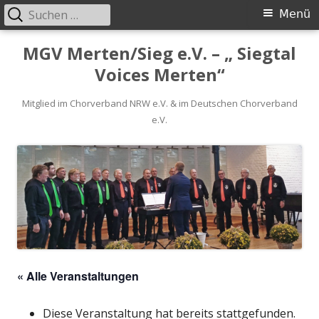
Suchen
Primäres
Menü
nach:
Menü
Springe
MGV Merten/Sieg e.V. – „ Siegtal
zum
Voices Merten“
Inhalt
Mitglied im Chorverband NRW e.V. & im Deutschen Chorverband
e.V.
« Alle Veranstaltungen
Diese Veranstaltung hat bereits stattgefunden.