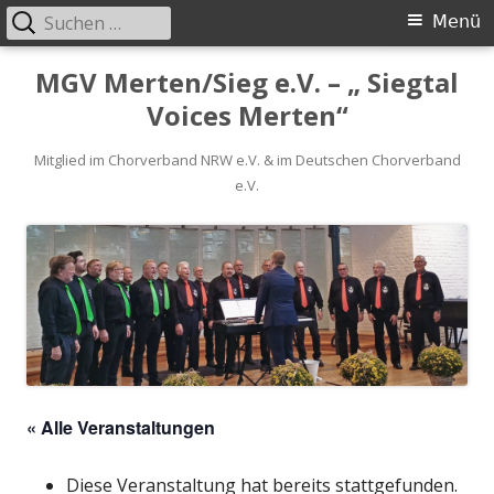
Suchen
Primäres
Menü
nach:
Menü
Springe
MGV Merten/Sieg e.V. – „ Siegtal
zum
Voices Merten“
Inhalt
Mitglied im Chorverband NRW e.V. & im Deutschen Chorverband
e.V.
« Alle Veranstaltungen
Diese Veranstaltung hat bereits stattgefunden.