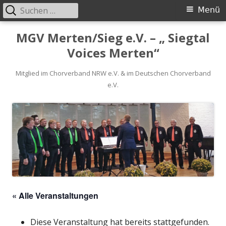
Suchen
Primäres
Menü
nach:
Menü
Springe
MGV Merten/Sieg e.V. – „ Siegtal
zum
Voices Merten“
Inhalt
Mitglied im Chorverband NRW e.V. & im Deutschen Chorverband
e.V.
« Alle Veranstaltungen
Diese Veranstaltung hat bereits stattgefunden.