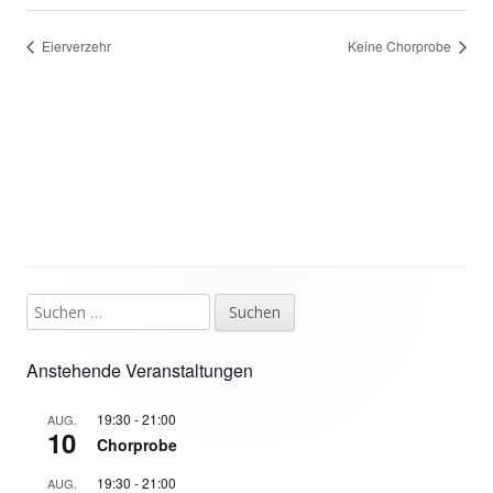
Eierverzehr
Keine Chorprobe
Suchen
Haupt-
nach:
Seitenleiste
Anstehende Veranstaltungen
19:30
-
21:00
AUG.
10
Chorprobe
19:30
-
21:00
AUG.