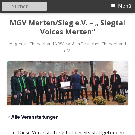
Suchen
Primäres
Menü
nach:
Menü
Springe
MGV Merten/Sieg e.V. – „ Siegtal
zum
Voices Merten“
Inhalt
Mitglied im Chorverband NRW e.V. & im Deutschen Chorverband
e.V.
« Alle Veranstaltungen
Diese Veranstaltung hat bereits stattgefunden.