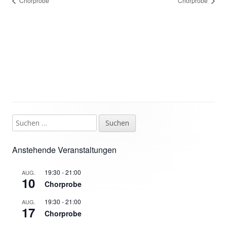
Chorprobe
Chorprobe
Suchen
Haupt-
nach:
Seitenleiste
Anstehende Veranstaltungen
19:30
-
21:00
AUG.
10
Chorprobe
19:30
-
21:00
AUG.
17
Chorprobe