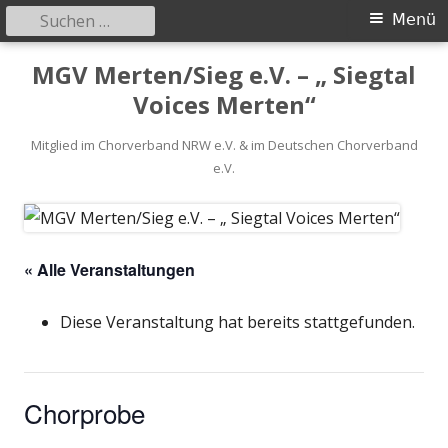
Suchen
Primäres
Menü
nach:
Menü
Springe
MGV Merten/Sieg e.V. – „ Siegtal
zum
Voices Merten“
Inhalt
Mitglied im Chorverband NRW e.V. & im Deutschen Chorverband
e.V.
« Alle Veranstaltungen
Diese Veranstaltung hat bereits stattgefunden.
Chorprobe