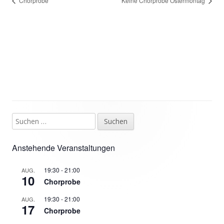
Chorprobe
Keine Chorprobe Ostermontag
Suchen
Haupt-
nach:
Seitenleiste
Anstehende Veranstaltungen
19:30
-
21:00
AUG.
10
Chorprobe
19:30
-
21:00
AUG.
17
Chorprobe