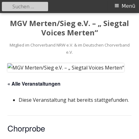
Suchen
Primäres
Menü
nach:
Menü
Springe
MGV Merten/Sieg e.V. – „ Siegtal
zum
Voices Merten“
Inhalt
Mitglied im Chorverband NRW e.V. & im Deutschen Chorverband
e.V.
« Alle Veranstaltungen
Diese Veranstaltung hat bereits stattgefunden.
Chorprobe