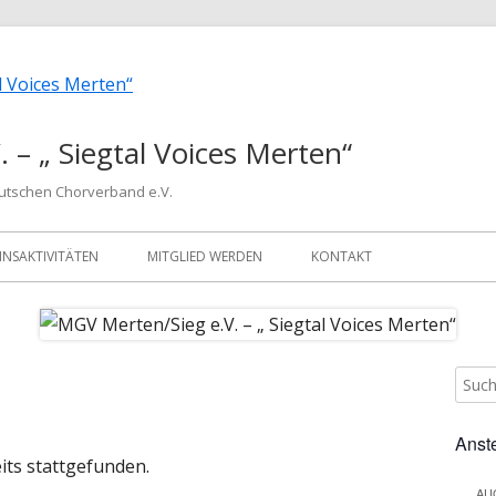
 – „ Siegtal Voices Merten“
eutschen Chorverband e.V.
INSAKTIVITÄTEN
MITGLIED WERDEN
KONTAKT
Such
Ha
nach:
Sei
Anst
its stattgefunden.
AU