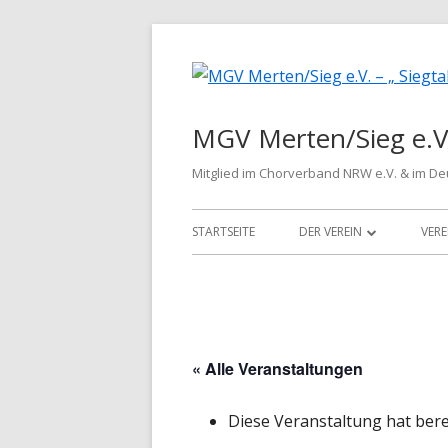
Springe
zum
Inhalt
MGV Merten/Sieg e.V.
Mitglied im Chorverband NRW e.V. & im D
Primäres
STARTSEITE
DER VEREIN
VERE
Menü
WIR ÜBER UNS
VORSTAND
CHORLEITER
« Alle Veranstaltungen
LIEDGUT
Diese Veranstaltung hat bere
HISTORIE