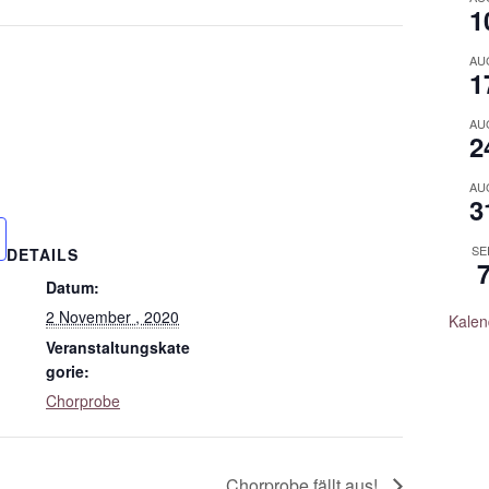
1
AU
1
AU
2
AU
3
SE
DETAILS
Datum:
2 November , 2020
Kalen
Veranstaltungskate
gorie:
Chorprobe
Chorprobe fällt aus!