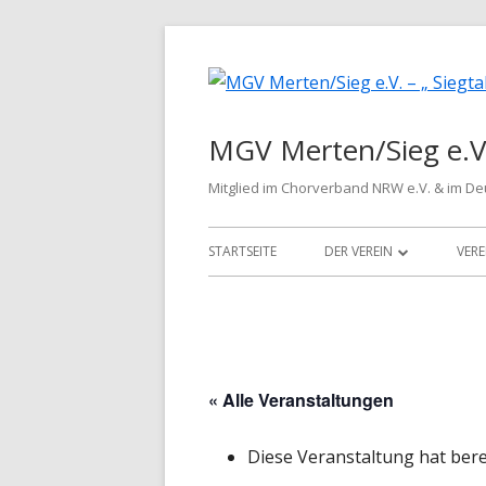
Springe
zum
Inhalt
MGV Merten/Sieg e.V.
Mitglied im Chorverband NRW e.V. & im D
Primäres
STARTSEITE
DER VEREIN
VERE
Menü
WIR ÜBER UNS
VORSTAND
CHORLEITER
« Alle Veranstaltungen
LIEDGUT
Diese Veranstaltung hat bere
HISTORIE