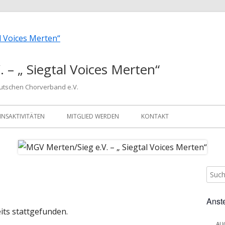
 – „ Siegtal Voices Merten“
eutschen Chorverband e.V.
INSAKTIVITÄTEN
MITGLIED WERDEN
KONTAKT
Such
Ha
nach:
Sei
Anst
its stattgefunden.
AU