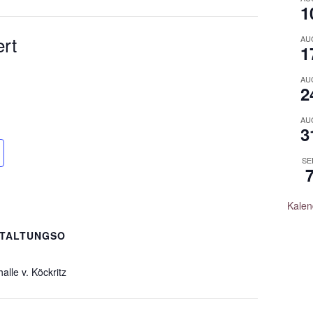
1
rt
AU
1
AU
2
AU
3
SE
Kalen
TALTUNGSO
halle v. Köckritz